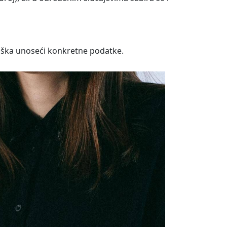
viška unoseći konkretne podatke.