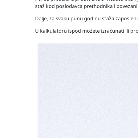
staž kod poslodavca prethodnika i povezani
Dalje, za svaku punu godinu staža zaposleni
U kalkulatoru ispod možete izračunati ili p