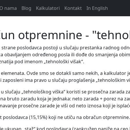
O nama
Blog
Kalkulatori
Kontakt
In English
čun otpremnine - "tehnol
trane poslodavca postoji u slučaju prestanka radnog odno
obavljanjem određenog posla ili dođe do smanjenja obima po
znatija pod imenom „tehnološki višak“.
elemenata. Ovde smo se dotakli samo nekih, a kalkulator je 
i zaposleni ima pravo u slučaju proglašenja „tehnološkim v
 slučaju „tehnološkog viška“ koristi se prosečna zarada z
na bruto zaradu koja je jednaka: neto zarada + porez na za
ačunavanje prosečne zarade je viši od neto iznosa koji je is
ret poslodavca (15,15%) koji ne utiču na obračun otpremnine.
 ukupan „staž“ kod poslodavca (zaokružen naniže na ceo br