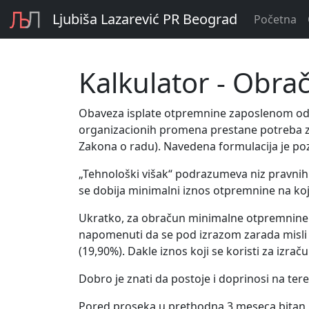
Ljubiša Lazarević PR Beograd
Početna
Kalkulator - Obra
Obaveza isplate otpremnine zaposlenom od s
organizacionih promena prestane potreba za 
Zakona o radu). Navedena formulacija je po
„Tehnološki višak“ podrazumeva niz pravnih 
se dobija minimalni iznos otpremnine na koj
Ukratko, za obračun minimalne otpremnine u
napomenuti da se pod izrazom zarada misli 
(19,90%). Dakle iznos koji se koristi za izr
Dobro je znati da postoje i doprinosi na te
Pored proseka u prethodna 3 meseca bitan je