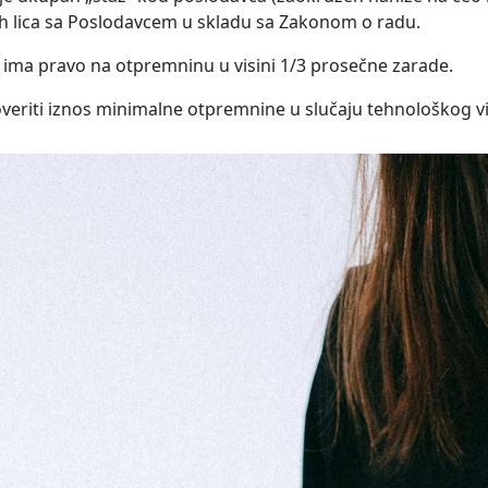
h lica sa Poslodavcem u skladu sa Zakonom o radu.
 ima pravo na otpremninu u visini 1/3 prosečne zarade.
roveriti iznos minimalne otpremnine u slučaju tehnološkog 