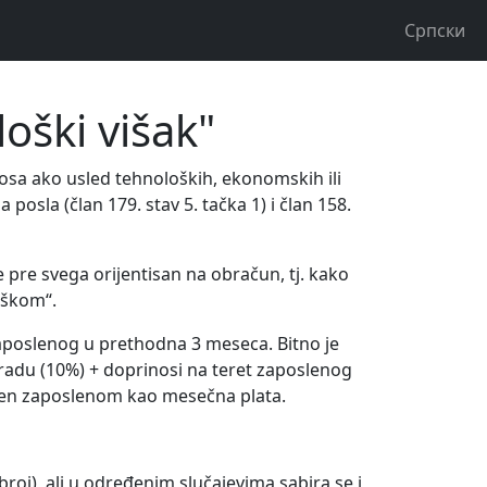
Српски
oški višak"
sa ako usled tehnoloških, ekonomskih ili
sla (član 179. stav 5. tačka 1) i član 158.
pre svega orijentisan na obračun, tj. kako
iškom“.
aposlenog u prethodna 3 meseca. Bitno je
radu (10%) + doprinosi na teret zaposlenog
plaćen zaposlenom kao mesečna plata.
oj), ali u određenim slučajevima sabira se i