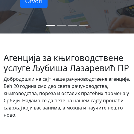
Otvori
Агенција за књиговодствене
услуге Љубиша Лазаревић ПР
Добродошли на сајт наше рачуноводствене агенције.
Већ 20 година смо део света рачуноводства,
књиговодства, пореза и осталих пратећих промена у
Србији.
Надамо се да ћете на нашем сајту пронаћи
садржај који вас занима, а можда и научите нешто
ново.