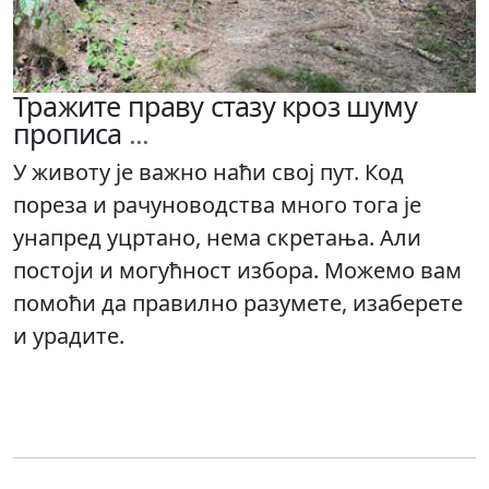
Тражите праву стазу кроз шуму
прописа
...
У животу је важно наћи свој пут. Код
пореза и рачуноводства много тога је
унапред уцртано, нема скретања. Али
постоји и могућност избора. Можемо вам
помоћи да правилно разумете, изаберете
и урадите.