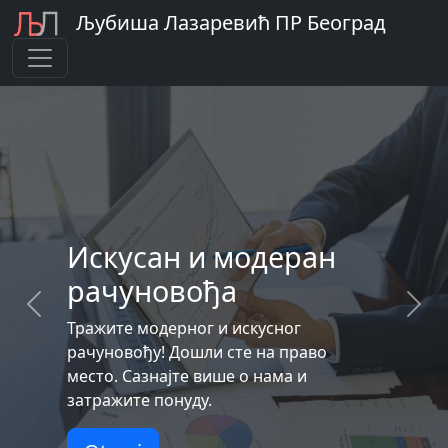
Љубиша Лазаревић ПР Београд
Искусaн и модерaн
рачуновођа
Previous
Next
Тражите модерног и искусног
рачуновођу! Дошли сте на право
место. Сазнајте више о нама и
затражите понуду.